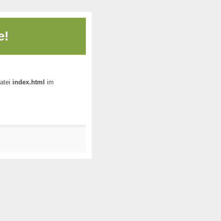
e!
Datei
index.html
im